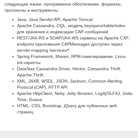
следующие языки, программное обеспечение, форматы,
протоколы и инструменты:
Java, Java Servlet API, Apache Tomcat.
Apache Cassandra, CQL, модель keyspace/table/index
для хранения и индексации CAP-сообщений.
REST/JAX-RS и SOAP/JAX-WS сервисы на Apache CXF;
endpoint приложения CAPMessages доступен через
servlet mapping /services/*.
Spring Framework, Maven, RPM-пакетирование, Linux
init-скрипты.
DataStax Cassandra Driver, Hector, Cassandra Thrift,
Apache Thrift.
XML, JAXB, WSDL, JSON, Jackson, Common Alerting
Protocol (CAP), HTTP API.
Apache HttpClient, Netty, Jetty libraries, Log4j/SLF4J, Joda-
Time, Guava.
HTML, CSS, Bootstrap, jQuery для публичных веб-
страниц.